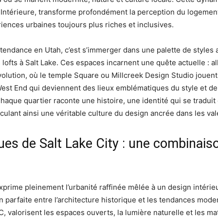
ntérieure, transforme profondément la perception du logement
iences urbaines toujours plus riches et inclusives.
s tendance en Utah, c’est s’immerger dans une palette de styles
fts à Salt Lake. Ces espaces incarnent une quête actuelle : alli
olution, où le temple Square ou Millcreek Design Studio jouent 
st End qui deviennent des lieux emblématiques du style et de 
que quartier raconte une histoire, une identité qui se traduit d
culant ainsi une véritable culture du design ancrée dans les vale
es de Salt Lake City : une combinaiso
exprime pleinement l’urbanité raffinée mêlée à un design intérie
ion parfaite entre l’architecture historique et les tendances mo
alorisent les espaces ouverts, la lumière naturelle et les maté