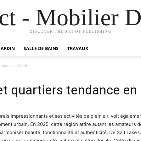
t - Mobilier D
DISCOVER THE ART OF PUBLISHING
JARDIN
SALLE DE BAINS
TRAVAUX
tendance en Utah
 et quartiers tendance en
rels impressionnants et ses activités de plein air, voit égalem
ement urbain. En 2025, cette région attire autant les amateurs 
 harmoniser beauté, fonctionnalité et authenticité. De Salt Lake
rs où se marient modernité, nature et culture locale. Cette dyna