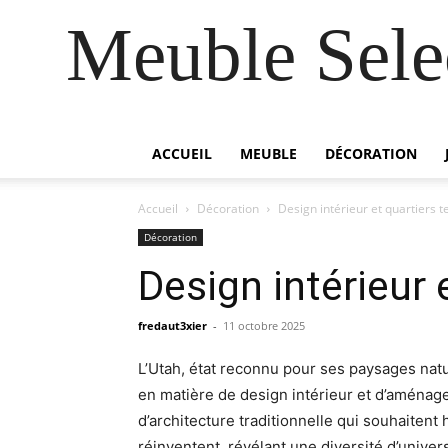
Meuble Selec
ACCUEIL
MEUBLE
DÉCORATION
Accueil
Décoration
Design intérieur et quartiers 
Décoration
Design intérieur
fredaut3xier
-
11 octobre 2025
L’Utah, état reconnu pour ses paysages natu
en matière de design intérieur et d’aménag
d’architecture traditionnelle qui souhaitent
réinventent, révélant une diversité d’unive