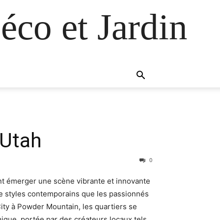
éco et Jardin
 Utah
0
ent émerger une scène vibrante et innovante
de styles contemporains que les passionnés
 City à Powder Mountain, les quartiers se
mique, portée par des créateurs locaux tels