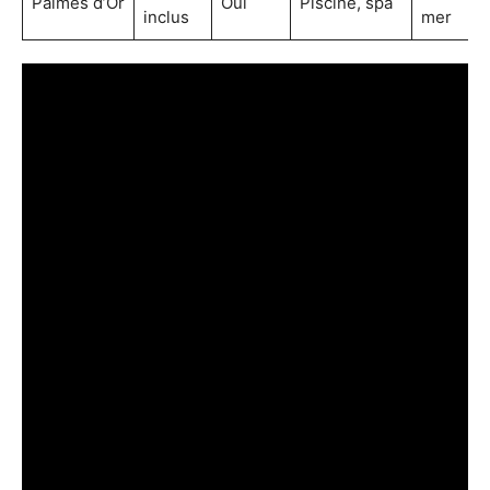
Palmes d’Or
Oui
Piscine, spa
inclus
mer