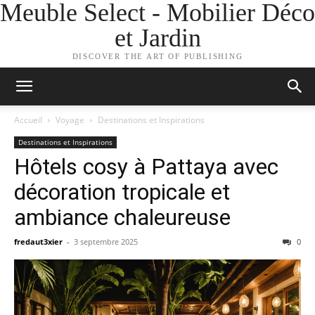
Meuble Select - Mobilier Déco
et Jardin
DISCOVER THE ART OF PUBLISHING
Accueil
Voyage
Destinations et Inspirations
Destinations et Inspirations
Hôtels cosy à Pattaya avec
décoration tropicale et
ambiance chaleureuse
fredaut3xier
-
3 septembre 2025
0