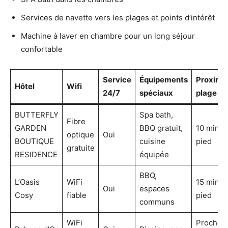
Services de navette vers les plages et points d’intérêt
Machine à laver en chambre pour un long séjour
confortable
Service
Équipements
Proximit
Hôtel
Wifi
24/7
spéciaux
plage
BUTTERFLY
Spa bath,
Fibre
GARDEN
BBQ gratuit,
10 min à
optique
Oui
BOUTIQUE
cuisine
pied
gratuite
RESIDENCE
équipée
BBQ,
L’Oasis
WiFi
15 min à
Oui
espaces
Cosy
fiable
pied
communs
WiFi
Proche