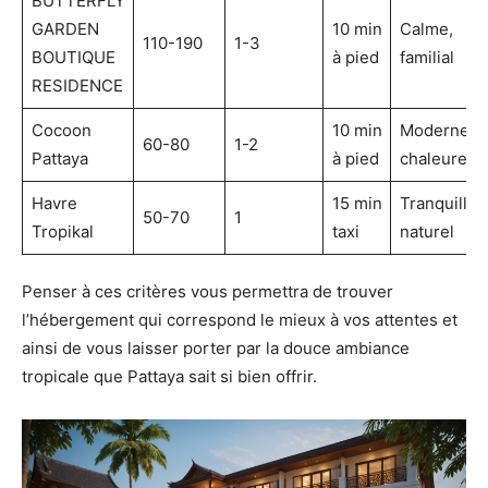
BUTTERFLY
GARDEN
10 min
Calme,
110-190
1-3
BOUTIQUE
à pied
familial
RESIDENCE
Cocoon
10 min
Moderne,
60-80
1-2
Pattaya
à pied
chaleureux
Havre
15 min
Tranquille,
50-70
1
Tropikal
taxi
naturel
Penser à ces critères vous permettra de trouver
l’hébergement qui correspond le mieux à vos attentes et
ainsi de vous laisser porter par la douce ambiance
tropicale que Pattaya sait si bien offrir.