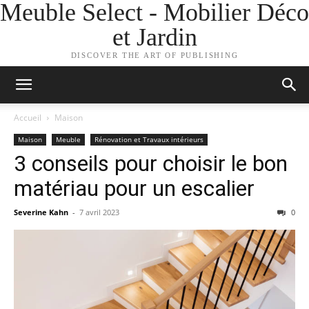
Meuble Select - Mobilier Déco
et Jardin
DISCOVER THE ART OF PUBLISHING
Accueil
Maison
Maison
Meuble
Rénovation et Travaux intérieurs
3 conseils pour choisir le bon
matériau pour un escalier
Severine Kahn
-
7 avril 2023
0