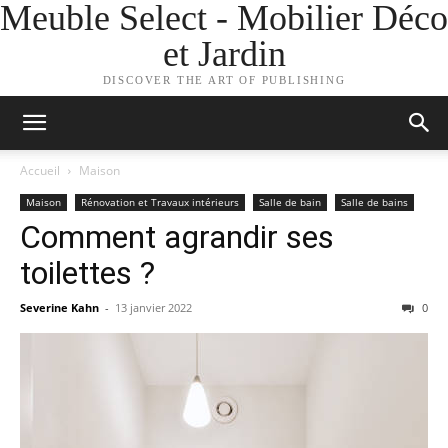
Meuble Select - Mobilier Déco
et Jardin
DISCOVER THE ART OF PUBLISHING
Accueil
Maison
Maison
Rénovation et Travaux intérieurs
Salle de bain
Salle de bains
Comment agrandir ses
toilettes ?
Severine Kahn
-
13 janvier 2022
0