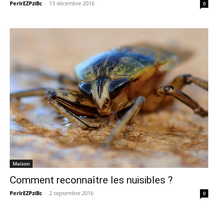
PerlrEZPziBc
-
13 décembre 2016
0
Maison
Comment reconnaître les nuisibles ?
PerlrEZPziBc
-
2 septembre 2016
0