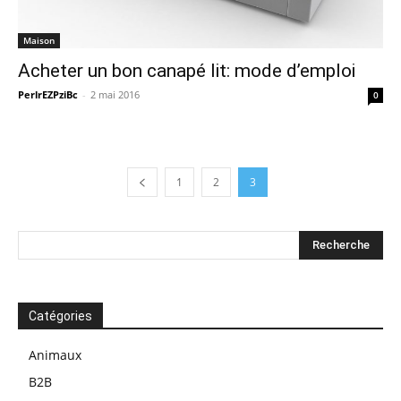
Maison
Acheter un bon canapé lit: mode d’emploi
PerlrEZPziBc
-
2 mai 2016
0
1
2
3
Catégories
Animaux
B2B