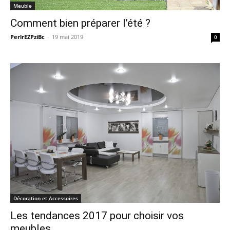
Meuble
Comment bien préparer l’été ?
PerlrEZPziBc
-
19 mai 2019
0
Décoration et Accessoires
Les tendances 2017 pour choisir vos
meubles