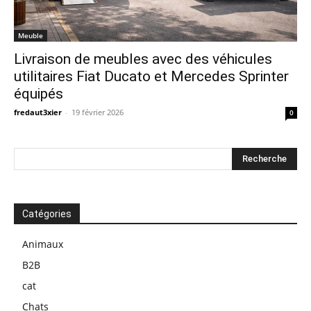
Meuble
Livraison de meubles avec des véhicules
utilitaires Fiat Ducato et Mercedes Sprinter
équipés
fredaut3xier
-
19 février 2026
0
Catégories
Animaux
B2B
cat
Chats