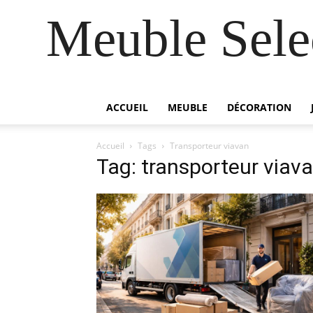
Meuble Selec
ACCUEIL
MEUBLE
DÉCORATION
Accueil
Tags
Transporteur viavan
Tag: transporteur viav