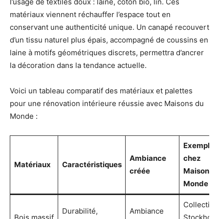
l’usage de textiles doux : laine, coton bio, lin. Ces
matériaux viennent réchauffer l’espace tout en
conservant une authenticité unique. Un canapé recouvert
d’un tissu naturel plus épais, accompagné de coussins en
laine à motifs géométriques discrets, permettra d’ancrer
la décoration dans la tendance actuelle.
Voici un tableau comparatif des matériaux et palettes
pour une rénovation intérieure réussie avec Maisons du
Monde :
Exemples
Ambiance
chez
Matériaux
Caractéristiques
créée
Maisons 
Monde
Collection
Durabilité,
Ambiance
Bois massif
Stockholm