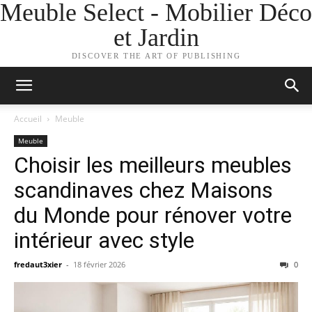
Meuble Select - Mobilier Déco
et Jardin
DISCOVER THE ART OF PUBLISHING
Accueil
Meuble
Meuble
Choisir les meilleurs meubles
scandinaves chez Maisons
du Monde pour rénover votre
intérieur avec style
fredaut3xier
-
18 février 2026
0