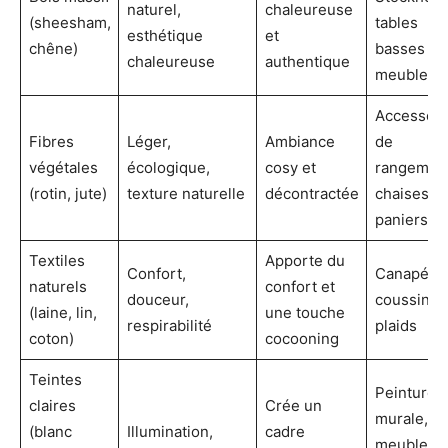
naturel,
chaleureuse
(sheesham,
tables
esthétique
et
chêne)
basses et
chaleureuse
authentique
meubles 
Accessoir
Fibres
Léger,
Ambiance
de
végétales
écologique,
cosy et
rangement
(rotin, jute)
texture naturelle
décontractée
chaises,
paniers
Textiles
Apporte du
Confort,
Canapés,
naturels
confort et
douceur,
coussins,
(laine, lin,
une touche
respirabilité
plaids
coton)
cocooning
Teintes
Peinture
claires
Crée un
murale,
(blanc
Illumination,
cadre
meubles,