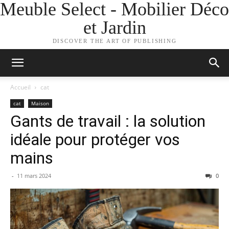
Meuble Select - Mobilier Déco
et Jardin
DISCOVER THE ART OF PUBLISHING
Accueil
cat
cat
Maison
Gants de travail : la solution
idéale pour protéger vos
mains
-
11 mars 2024
0